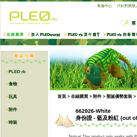
客服中心
只針對開發
PLEO rb
食物
首頁
>
在線購買
>
附件
>
聖誕優勢套裝
>
玩具
附件
662926-White
身份證 - 藍及粉紅 (out of 
時裝
Notice! This product only works with 