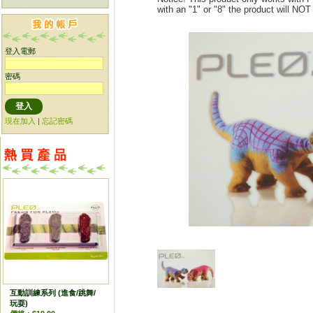
with an "1" or "8" the product will NOT
登入電郵
密碼
現在加入
|
忘記密碼
互動訓練系列 (進食/跳舞/
玩耍)