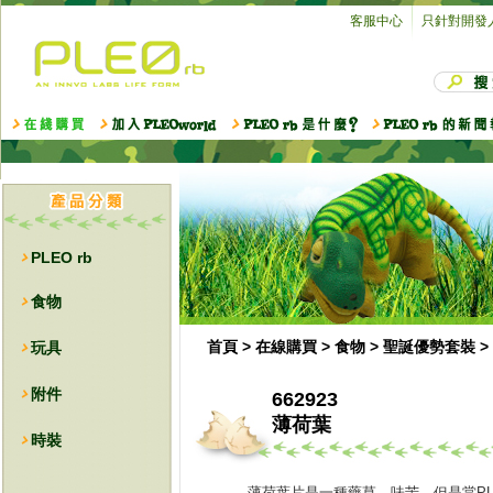
客服中心
只針對開發
PLEO rb
食物
首頁
>
在線購買
>
食物
>
聖誕優勢套裝
>
玩具
附件
662923
薄荷葉
時裝
薄荷葉片是一種藥草，味苦，但是當
P