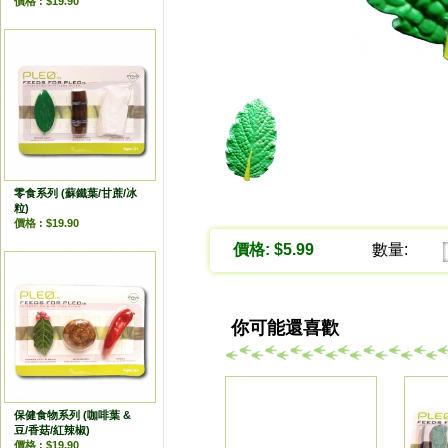
價格 : $19.90
零食系列 (蘇鐵葉/甘蔗/冰
粒)
價格 : $19.90
價格: $5.99
數量:
你可能還喜歡
保健食物系列 (咖啡葉 &
豆/香菇/紅辣椒)
價格 : $19.90