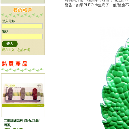
警告：如果
PLEO rb生病了
，他
/她也
登入電郵
密碼
現在加入
|
忘記密碼
互動訓練系列 (進食/跳舞/
玩耍)