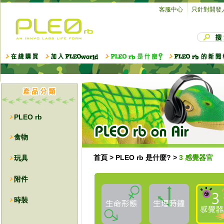
客服中心
只針對開發
PLEO rb
食物
首頁
>
PLEO rb 是什麼?
>
3 感覺器官
玩具
附件
時裝