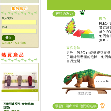
登入電郵
密碼
現在加入
|
忘記密碼
互動訓練系列 (進食/跳舞/
玩耍)