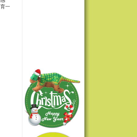
b感
饲育一