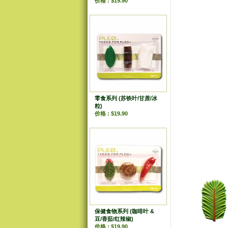
价格 : $19.90
零食系列 (苏铁叶/甘蔗/冰
粒)
价格 : $19.90
保健食物系列 (咖啡叶 &
豆/香茹/红辣椒)
价格 : $19.90