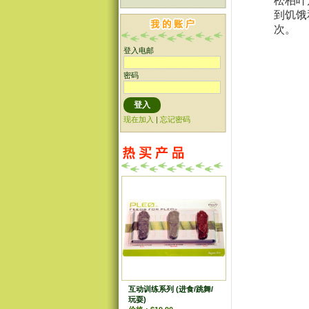
松柏叶
到饥饿
次。
登入电邮
密码
现在加入
|
忘记密码
互动训练系列 (进食/跳舞/
玩耍)