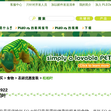
客服中心
只针对开发人员
加以邮件发送清单
我的简介
加入 PLEOw
买
>
食物
>
圣诞优惠套装
>
松柏叶
2922
柏叶