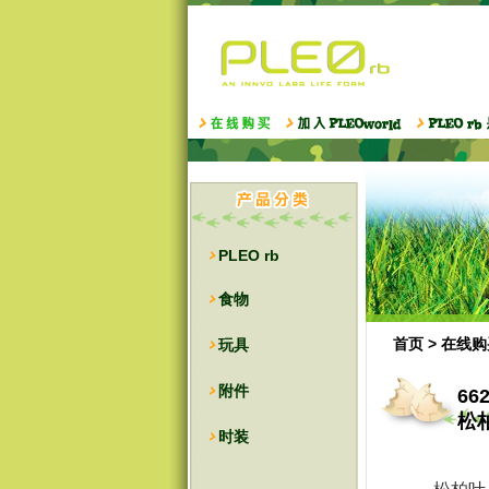
PLEO rb
食物
首页
>
在线购
玩具
附件
66
松
时装