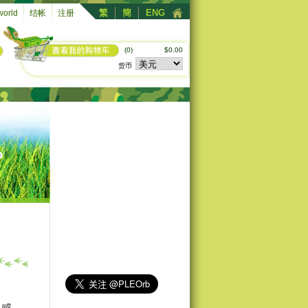
繁
簡
ENG
orld
结帐
注册
(0)
$0.00
货币