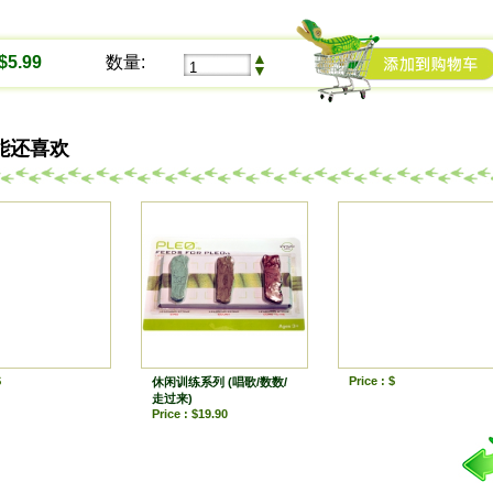
▲
$5.99
数量:
▼
能还喜欢
$
Price : $
休闲训练系列 (唱歌/数数/
走过来)
Price : $19.90